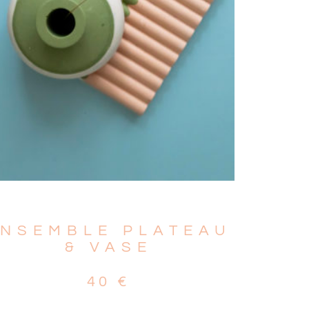
ENSEMBLE PLATEAU
& VASE
40
€